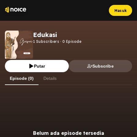
Masuk
Edukasi
1
Subscribers
·
0
Episode
Putar
Subscribe
Episode (0)
Details
Belum ada episode tersedia