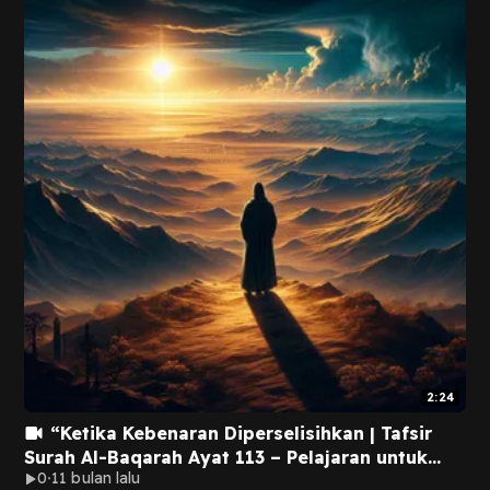
2:24
“Ketika Kebenaran Diperselisihkan | Tafsir
Surah Al-Baqarah Ayat 113 – Pelajaran untuk
0
11 bulan lalu
Kita Semua”