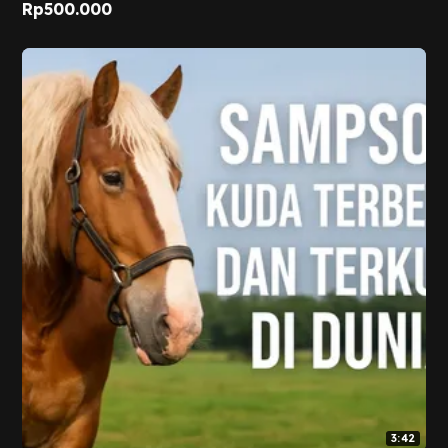
Rp
500.000
3:42