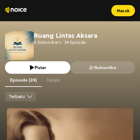
Masuk
Ruang Lintas Aksara
0
Subscribers
·
24
Episode
Putar
Subscribe
Episode (24)
Details
Terbaru