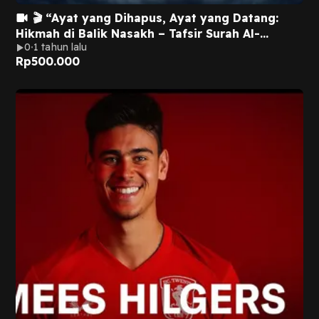
🎬 “Ayat yang Dihapus, Ayat yang Datang:
Hikmah di Balik Nasakh – Tafsir Surah Al-
0
1 tahun lalu
Baqarah 106”
Rp
500.000