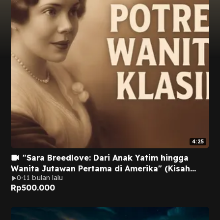
4:25
"Sara Breedlove: Dari Anak Yatim hingga
Wanita Jutawan Pertama di Amerika" (Kisah
0
11 bulan lalu
Menginspirasi Madam C.J. Walker)
Rp
500.000