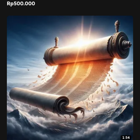
Rp
500.000
1:54