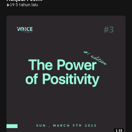
19
3 tahun lalu
1:53