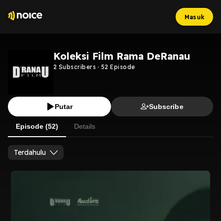
Masuk
Koleksi Film Rama DeRanau
2
Subscribers
·
52
Episode
Putar
Subscribe
Episode (52)
Details
Terdahulu