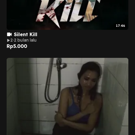
17:46
Silent Kill
2
2 bulan lalu
Rp
5.000