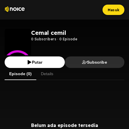
Masuk
Cemal cemil
0
Subscribers
·
0
Episode
Putar
Subscribe
Episode (0)
Details
Belum ada episode tersedia