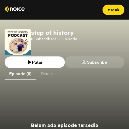
Masuk
step of history
0
Subscribers
·
0
Episode
Putar
Subscribe
Episode (0)
Details
Belum ada episode tersedia