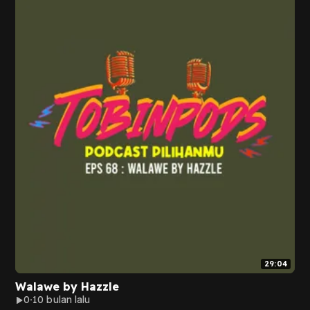
29:04
Walawe by Hazzle
0
10 bulan lalu