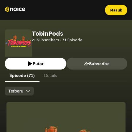
Masuk
TobinPods
21
Subscribers
·
71
Episode
Putar
Subscribe
Episode (71)
Details
Terbaru