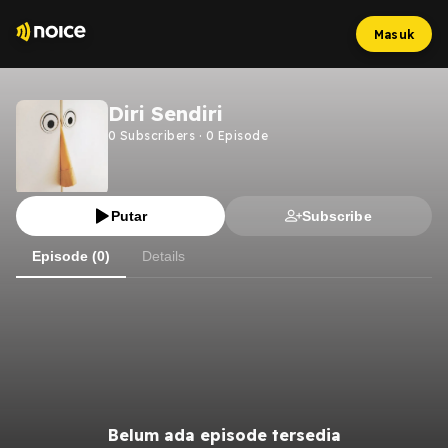
Masuk
Diri Sendiri
0
Subscribers
·
0
Episode
Putar
Subscribe
Episode (0)
Details
Belum ada episode tersedia