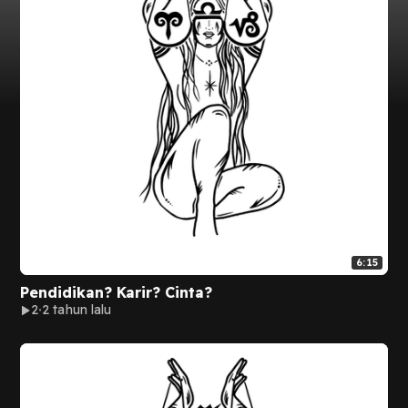
6:15
Pendidikan? Karir? Cinta?
2
2 tahun lalu