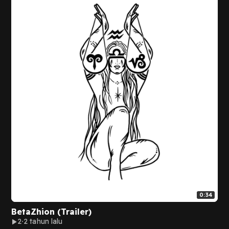
0:34
BetaZhion (Trailer)
2
2 tahun lalu