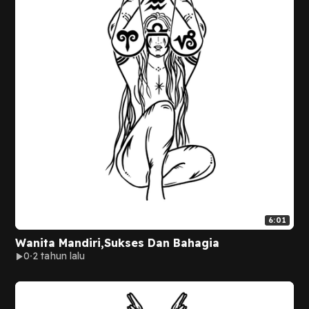
6:01
Wanita Mandiri,Sukses Dan Bahagia
0
2 tahun lalu