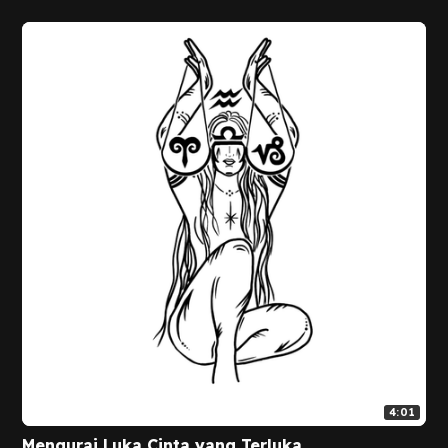
4:01
Mengurai Luka,Cinta yang Terluka