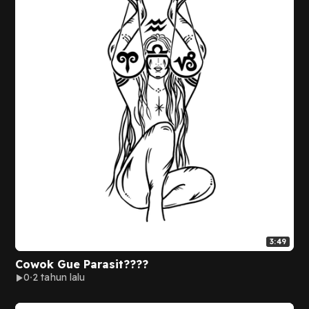
3:49
Cowok Gue Parasit????
0
2 tahun lalu