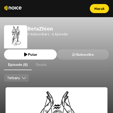
Masuk
BetaZhion
0
Subscribers
·
6
Episode
Putar
Subscribe
Episode (6)
Details
Terbaru