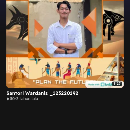
3:27
Santori Wardanis _123220192
30
2 tahun lalu