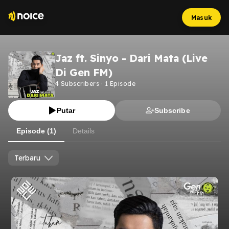
Masuk
Jaz ft. Sinyo - Dari Mata (Live
Di Gen FM)
4
Subscribers
·
1
Episode
Putar
Subscribe
Episode (1)
Details
Terbaru