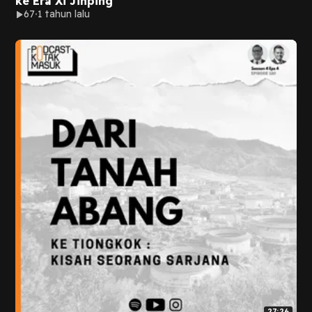
ke Era Xi Jinping
67
1 tahun lalu
27:26