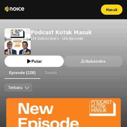
Masuk
Podcast Kotak Masuk
114
Subscribers
·
126
Episode
Putar
Subscribe
Episode (126)
Details
Terbaru