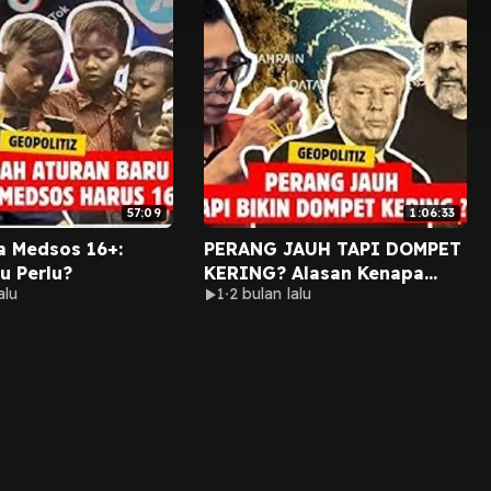
57:09
1:06:33
a Medsos 16+:
PERANG JAUH TAPI DOMPET
u Perlu?
KERING? Alasan Kenapa
alu
1
2 bulan lalu
Konflik Geopolitik Bikin
Harga Meroket!