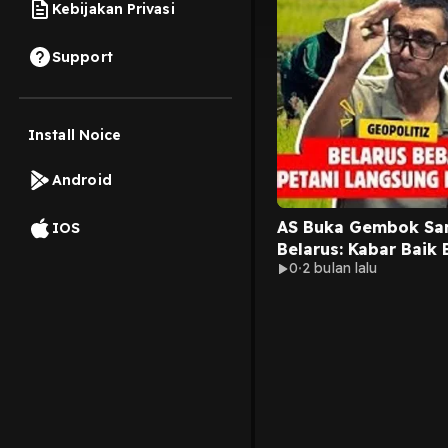
Kebijakan Privasi
Support
Install Noice
Android
AS Buka Gembok Sa
IOS
Belarus: Kabar Baik 
0
2 bulan lalu
Petani?