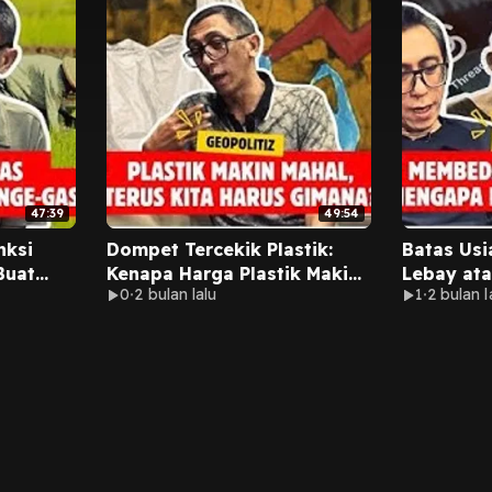
47:39
49:54
nksi
Dompet Tercekik Plastik:
Batas Usi
Buat
Kenapa Harga Plastik Makin
Lebay ata
0
2 bulan lalu
1
2 bulan l
Mahal dan Gak Ramah
Kantong?