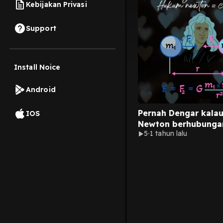
Kebijakan Privasi
Support
Install Noice
Android
Pernah Dengar kala
IOS
Newton berhubunga
5
1 tahun lalu
dengan cinta?