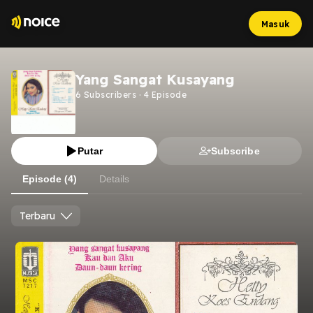
Masuk
Yang Sangat Kusayang
6
Subscribers
·
4
Episode
Putar
Subscribe
Episode (4)
Details
Terbaru