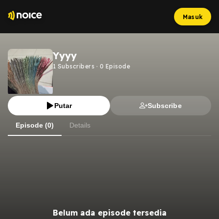
Masuk
Yyyy
1
Subscribers
·
0
Episode
Putar
Subscribe
Episode (0)
Details
Belum ada episode tersedia