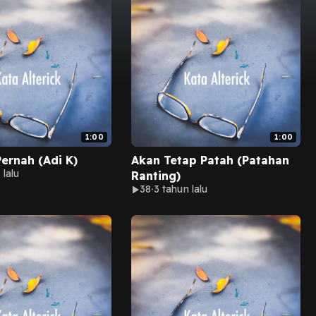
1:00
1:00
Pernah (Adi K)
Akan Tetap Patah (Patahan
 lalu
Ranting)
38
3 tahun lalu