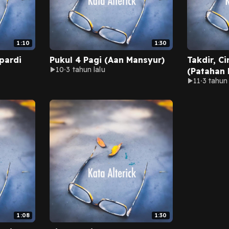
1:10
1:30
pardi
Pukul 4 Pagi (Aan Mansyur)
Takdir, C
10
3 tahun lalu
(Patahan 
11
3 tahun 
1:08
1:30