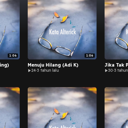
1:06
1:06
ing)
Menuju Hilang (Adi K)
Jika Tak 
24
3 tahun lalu
30
3 tahun