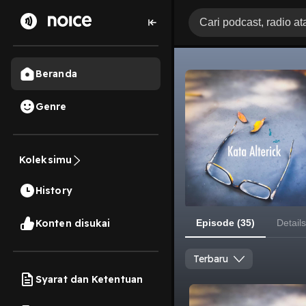
Beranda
Genre
Koleksimu
History
Konten disukai
Episode (35)
Details
Terbaru
Syarat dan Ketentuan