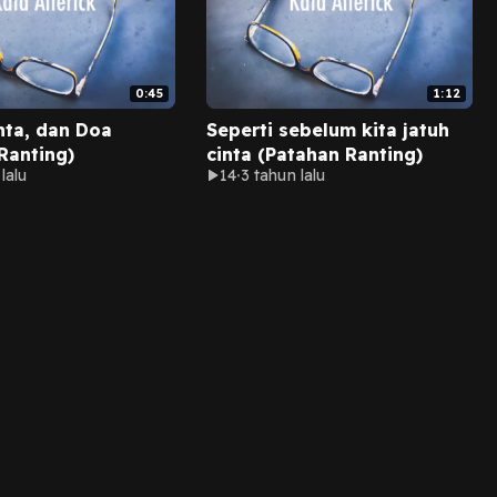
0:45
1:12
inta, dan Doa
Seperti sebelum kita jatuh
Ranting)
cinta (Patahan Ranting)
lalu
14
3 tahun lalu