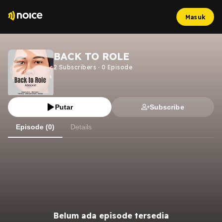
Masuk
BACK TO ROLE
2
Subscribers
·
0
Episode
Putar
Subscribe
Episode (0)
Details
Belum ada episode tersedia