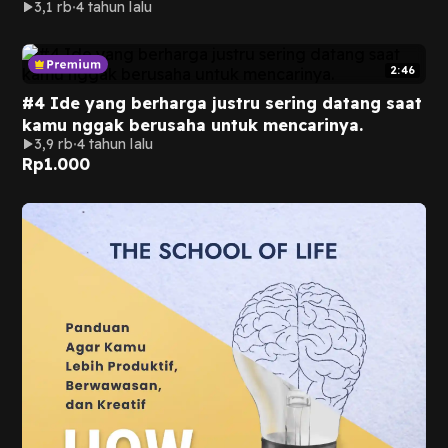
3,1 rb
4 tahun lalu
ruwet dan melelahkan.
2:46
#4 Ide yang berharga justru sering datang saat
kamu nggak berusaha untuk mencarinya.
3,9 rb
4 tahun lalu
Rp
1.000