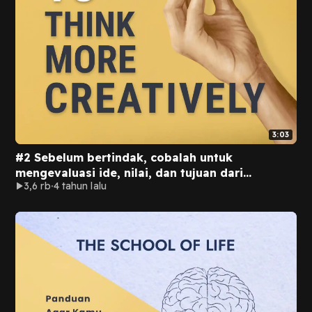
3:03
#2 Sebelum bertindak, cobalah untuk
mengevaluasi ide, nilai, dan tujuan dari
3,6 rb
4 tahun lalu
tindakanmu.