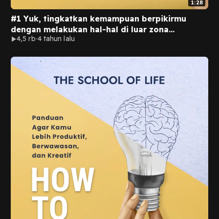
1:28
#1 Yuk, tingkatkan kemampuan berpikirmu
dengan melakukan hal-hal di luar zona
4,5 rb
4 tahun lalu
nyamanmu.