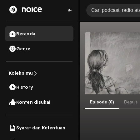
Beranda
Genre
Koleksimu
History
Konten disukai
Episode (0)
Details
Syarat dan Ketentuan