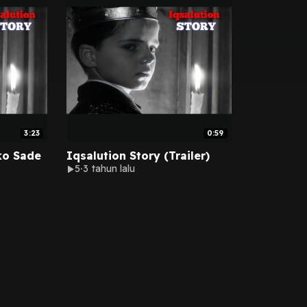
3:23
0:59
ko Sade
Iqsalution Story (Trailer)
5
3 tahun lalu