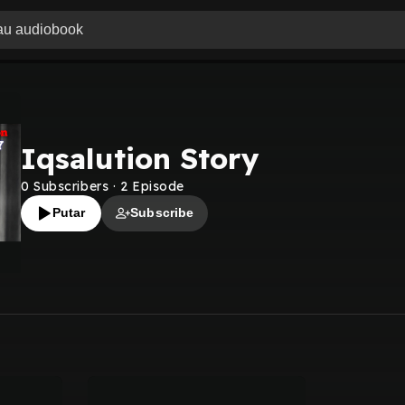
Iqsalution Story
0
Subscribers
·
2
Episode
Putar
Subscribe