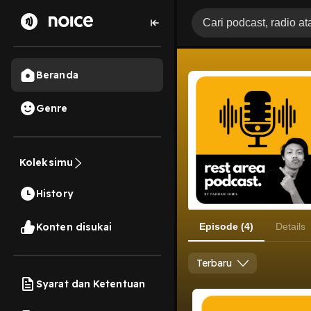
Beranda
Genre
Koleksimu
History
Konten disukai
Episode (4)
Details
Terbaru
Syarat dan Ketentuan