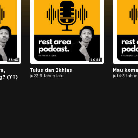
38:43
10:51
a,
Tulus dan Ikhlas
Mau kema
23
3 tahun lalu
14
3 tahun 
g? (YT)