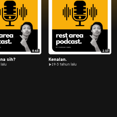
8:43
2:57
na sih?
Kenalan.
lalu
19
3 tahun lalu