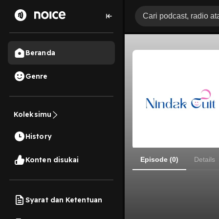
Beranda
Genre
Koleksimu
History
Konten disukai
Episode (0)
Details
Syarat dan Ketentuan