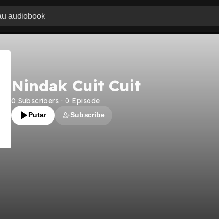
Nindak Cuit Cuit
0
Subscribers
·
0
Episode
Putar
Subscribe