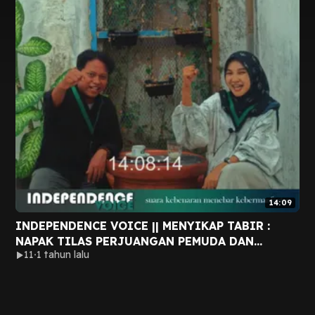
14:09
INDEPENDENCE VOICE || MENYIKAP TABIR :
NAPAK TILAS PERJUANGAN PEMUDA DAN
11
1 tahun lalu
MAHASISWA || EPS 01