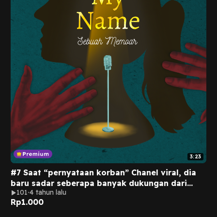
3:23
#7 Saat “pernyataan korban” Chanel viral, dia
baru sadar seberapa banyak dukungan dari
101
4 tahun lalu
publik untuknya.
Rp
1.000