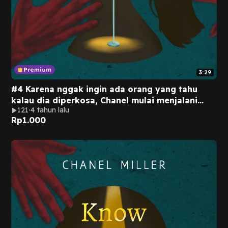
3:29
#4 Karena nggak ingin ada orang yang tahu
kalau dia diperkosa, Chanel mulai menjalani
121
4 tahun lalu
kehidupan ganda yang terisolasi.
Rp
1.000