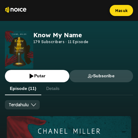
Masuk
Know My Name
179
Subscribers
·
11
Episode
Putar
Subscribe
Episode (11)
Details
Terdahulu