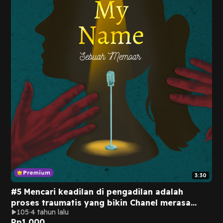
3:30
#5 Mencari keadilan di pengadilan adalah
proses traumatis yang bikin Chanel merasa
105
4 tahun lalu
tersakiti lagi dan lagi.
Rp
1.000