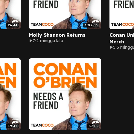
26:44
1:02:03
Molly Shannon Returns
Conan Un
7
2 minggu lalu
Merch
5
3 minggu
19:42
57:15