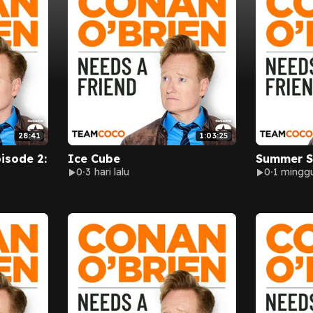
28:41
1:03:25
isode 2:
Ice Cube
Summer S
0
3 hari lalu
0
1 minggu