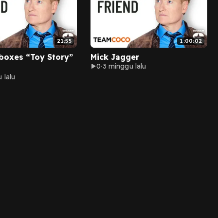
21:55
1:00:02
boxes “Toy Story”
Mick Jagger
0
3 minggu lalu
 lalu