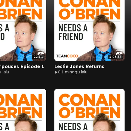
22:11
1:03:52
’pouses Episode 1
Leslie Jones Returns
 lalu
0
1 minggu lalu