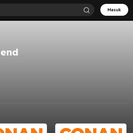
Masuk
iend