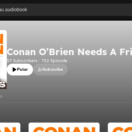
Conan O’Brien Needs A Fr
57
Subscribers
·
722
Episode
Putar
Subscribe
ls