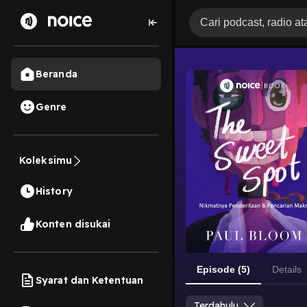
Beranda
Genre
Koleksimu
History
Konten disukai
Episode (5)
Details
Syarat dan Ketentuan
Terdahulu