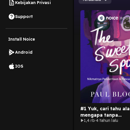
Kebijakan Privasi
Support
Install Noice
Android
IOS
#1 Yuk, cari tahu al
mengapa tanpa
1,4 rb
4 tahun lalu
penderitaan, nggak
ada kebahagiaan.