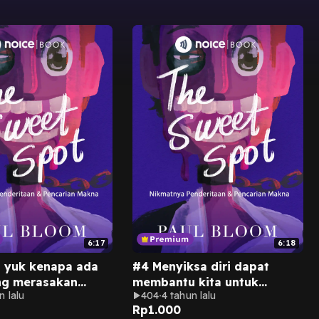
6:17
6:18
 yuk kenapa ada
#4 Menyiksa diri dapat
ng merasakan
membantu kita untuk
n lalu
404
4 tahun lalu
n saat dicekik
menemukan makna dan
Rp
1.000
a.
tujuan.