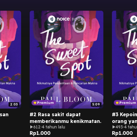
2:03
5:09
asan
#2 Rasa sakit dapat
#3 Kepoin
memberikanmu kenikmatan.
orang ya
612
4 tahun lalu
493
4 tahu
 akan
kesenanga
Rp
1.000
Rp
1.000
dan disiks