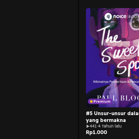
#5 Unsur-unsur dal
yang bermakna
441
4 tahun lalu
Rp
1.000