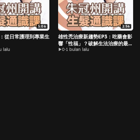
5:06
2:56
：從日常護理到專業生
雄性禿治療新趨勢EP3：吃藥會影
響「性福」？破解生法治療的最大
 lalu
0
1 bulan lalu
迷思與進階療程