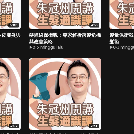
5:08
4:35
性皮膚炎與
髮際線保衛戰：專家解析落髮危機
髮量保衛戰
與改善策略
髮術
0
3 minggu lalu
0
3 minggu
3:07
2:31