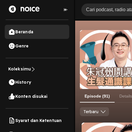
Beranda
Genre
Koleksimu
History
Konten disukai
Episode (91)
Details
Terbaru
Syarat dan Ketentuan