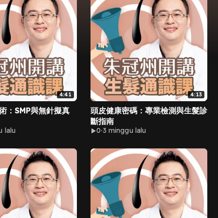
4:41
4:13
術：SMP與無針擬真
頭皮健康密碼：專業檢測與生髮診
斷指南
 lalu
0
3 minggu lalu