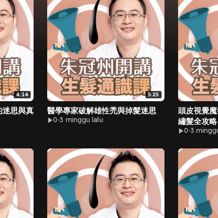
4:14
5:25
的迷思與真
醫學專家破解雄性禿與掉髮迷思
頭皮視覺魔
0
3 minggu lalu
繡髮全攻略
0
3 minggu