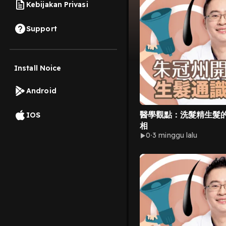
Kebijakan Privasi
Support
Install Noice
Android
醫學觀點：洗髮精生髮
IOS
相
0
3 minggu lalu