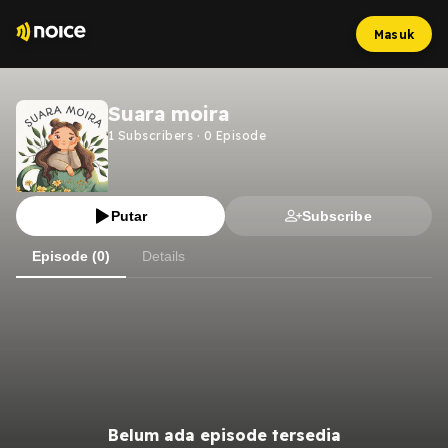
Masuk
Suara moira
1
Subscribers
·
0
Episode
Putar
Subscribe
Episode (0)
Details
Belum ada episode tersedia