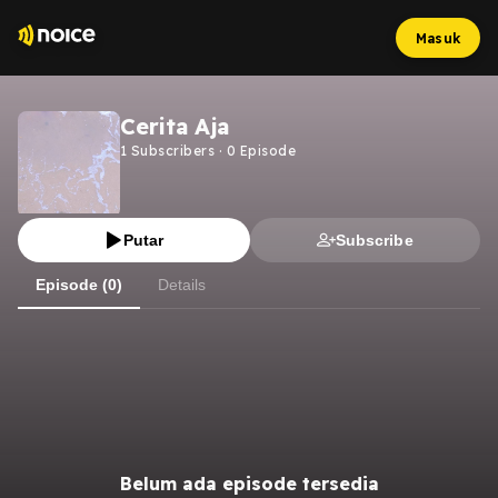
Masuk
Cerita Aja
1
Subscribers
·
0
Episode
Putar
Subscribe
Episode (0)
Details
Belum ada episode tersedia