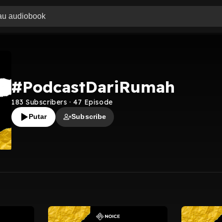
#PodcastDariRumah
183
Subscribers
·
47
Episode
Putar
Subscribe