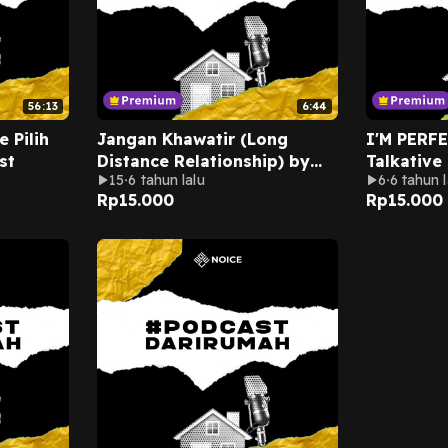
56:13
6:44
 Pilih
Jangan Khawatir (Long
I'M PERF
st
Distance Relationship) by
Talkative
15
6 tahun lalu
6
6 tahun l
Dicky Aprilian
Rp
15.000
Rp
15.000