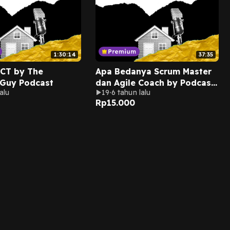
1:30:14
37:35
ECT by The
Apa Bedanya Scrum Master
 Guy Podcast
dan Agile Coach by Podcast
alu
19
6 tahun lalu
Dating
Rp
15.000