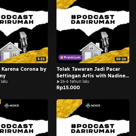
3:25
50:26
 Karena Corona by
Tolak Tawaran Jadi Pacar
dny
Settingan Artis with Nadine
lalu
26
6 tahun lalu
Azzura by Podcast Hydrant
Rp
15.000