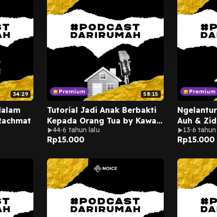
34:29
58:15
dalam
Tutorial Jadi Anak Berbakti
Ngelantur
Rachmat
Kepada Orang Tua by Kawan
Auh & Zi
44
6 tahun lalu
13
6 tahun 
Lamo Podcast
Rp
15.000
Rp
15.000