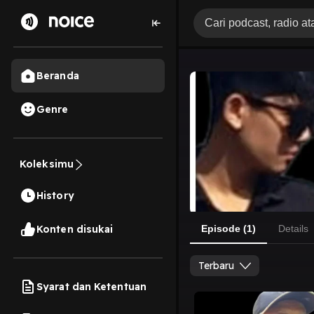
Beranda
Genre
Koleksimu
History
Konten disukai
Episode (1)
Details
Terbaru
Syarat dan Ketentuan