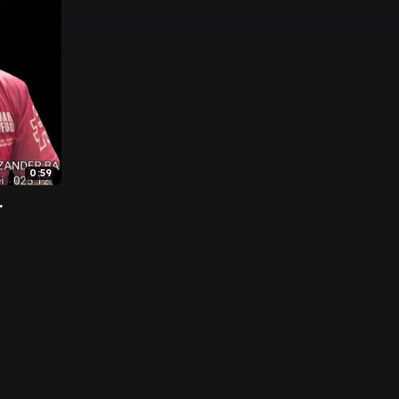
0:59
.