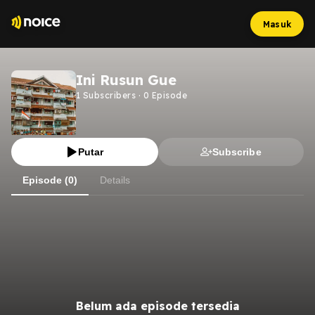
Masuk
Ini Rusun Gue
1
Subscribers
·
0
Episode
Putar
Subscribe
Episode (0)
Details
Belum ada episode tersedia