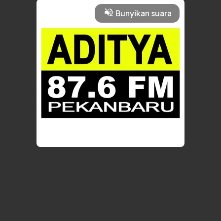
Bunyikan suara
FAVORIT
BAGIKAN
ADITYA 87,6 FM PEKANBARU
Live
HIT MUSIC STATION
0
Setelah Ini
Jadwal Program Belum Tersedia
Coba Lagi Di Lain Hari Ya