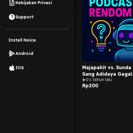
Kebijakan Privasi
Support
Install Noice
Android
Majapahit vs. Sunda
IOS
Sang Adidaya Gagal
0
1 tahun lalu
Menaklukkan Tanah
Rp
200
Pasundan