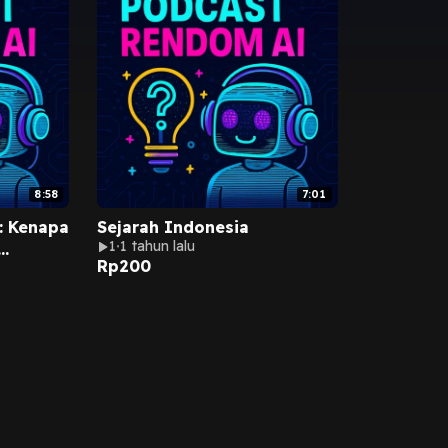
8:58
7:01
 : Kenapa
Sejarah Indonesia
1
1 tahun lalu
Rp
200