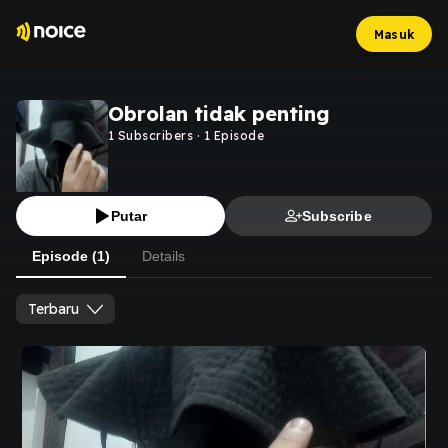
Masuk
Obrolan tidak penting
1
Subscribers
·
1
Episode
Putar
Subscribe
Episode (1)
Details
Terbaru