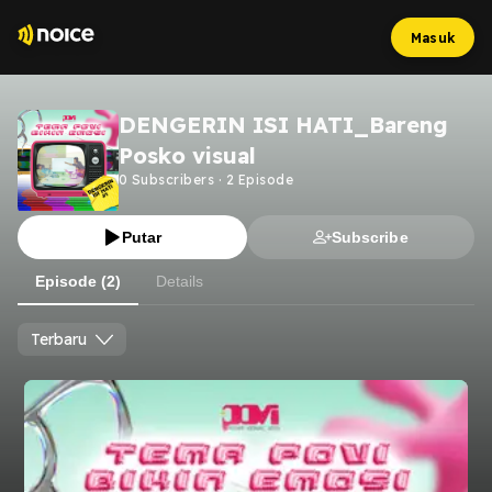
Masuk
DENGERIN ISI HATI_Bareng
Posko visual
0
Subscribers
·
2
Episode
Putar
Subscribe
Episode (2)
Details
Terbaru