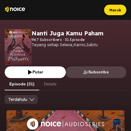
Masuk
Nanti Juga Kamu Paham
967
Subscribers
·
31
Episode
Tayang setiap Selasa,Kamis,Sabtu
Putar
Subscribe
Episode (31)
Details
Terdahulu