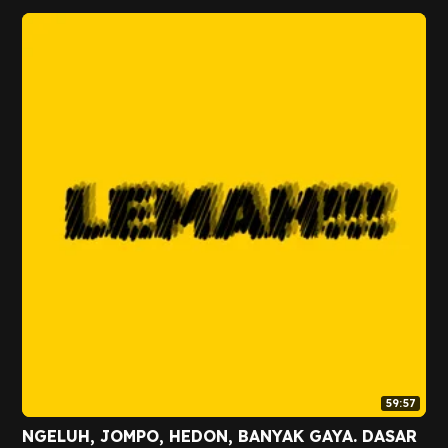
59:57
NGELUH, JOMPO, HEDON, BANYAK GAYA. DASAR