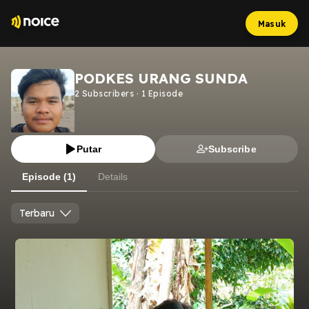
Masuk
PODKES URANG SUNDA
2
Subscribers
·
1
Episode
Putar
Subscribe
Episode (1)
Details
Terbaru