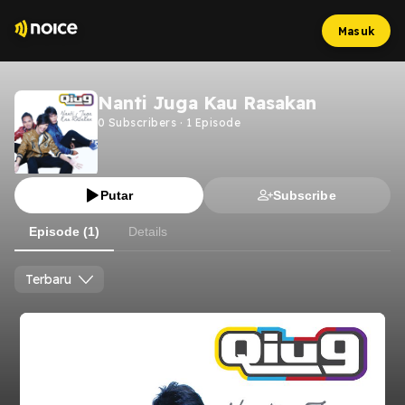
Masuk
Nanti Juga Kau Rasakan
0
Subscribers
·
1
Episode
Putar
Subscribe
Episode (1)
Details
Terbaru