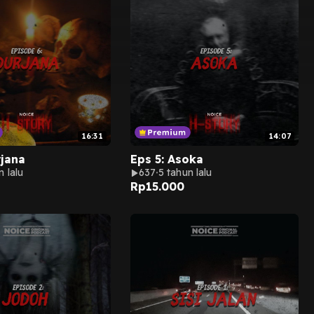
16:31
14:07
rjana
Eps 5: Asoka
n lalu
637
5 tahun lalu
Rp
15.000