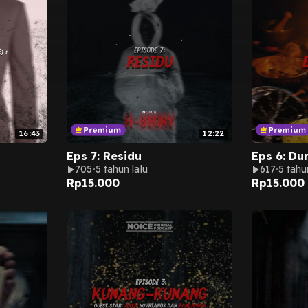
16:43
12:22
Eps 7: Residu
Eps 6: Du
705
5 tahun lalu
617
5 tahu
Rp
15.000
Rp
15.000