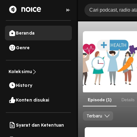
Beranda
Genre
Koleksimu
History
Konten disukai
Episode (1)
Details
Terbaru
Syarat dan Ketentuan