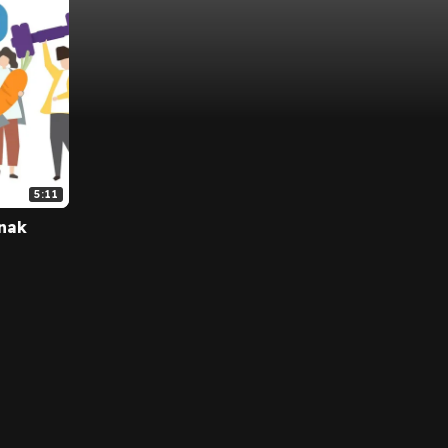
5:11
nak