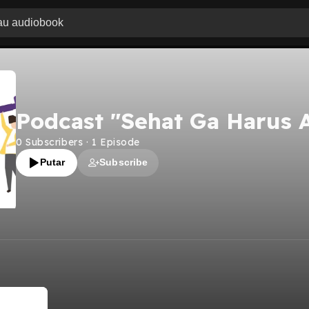
Podcast "Sehat Ga Harus 
0
Subscribers
·
1
Episode
Putar
Subscribe