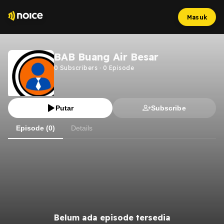
Masuk
BAB Buang Air Besar
0
Subscribers
·
0
Episode
Putar
Subscribe
Episode (0)
Details
Belum ada episode tersedia