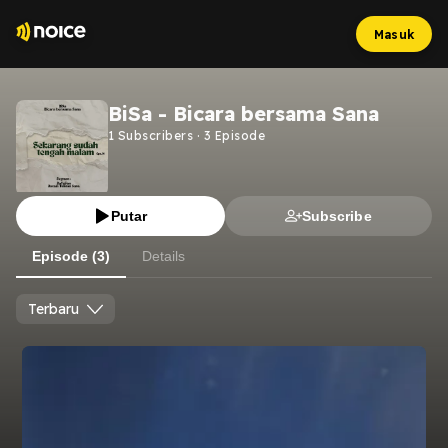
Masuk
BiSa - Bicara bersama Sana
1
Subscribers
·
3
Episode
Putar
Subscribe
Episode (3)
Details
Terbaru