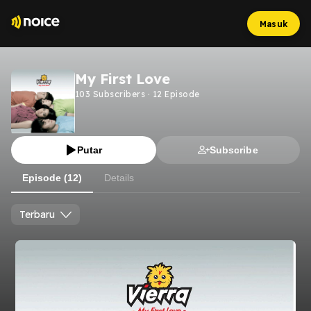
Masuk
My First Love
103
Subscribers
·
12
Episode
Putar
Subscribe
Episode (12)
Details
Terbaru