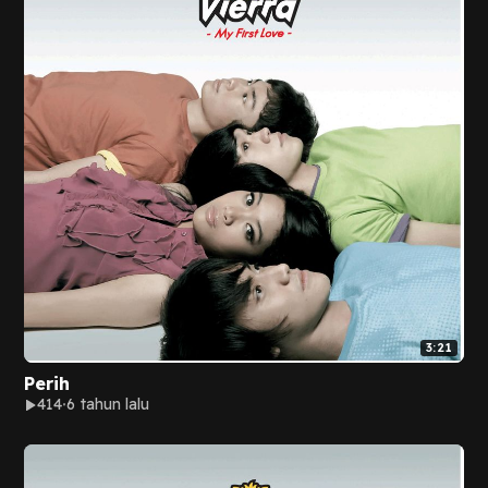
3:21
Perih
414
6 tahun lalu