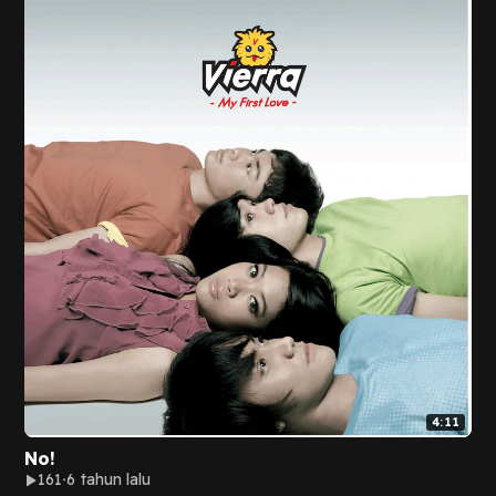
4:11
No!
161
6 tahun lalu