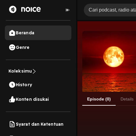
Beranda
Genre
Koleksimu
History
Konten disukai
Episode (0)
Details
Syarat dan Ketentuan