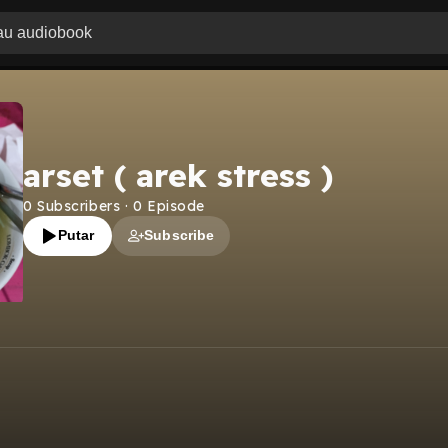
arset ( arek stress )
0
Subscribers
·
0
Episode
Putar
Subscribe