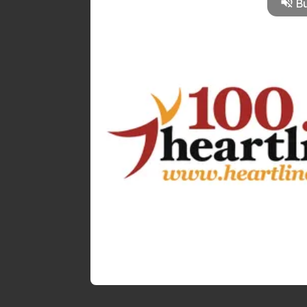
Bu
FAVORIT
100.6 Heartline FM
Live
Radio Keluarga Indonesia
0
Jadwal Program Belum Ters
Coba Lagi Di Lain Hari Ya