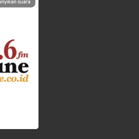
nyikan suara
BAGIKAN
edia