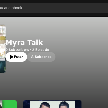
Myra Talk
0
Subscribers
·
2
Episode
Putar
Subscribe