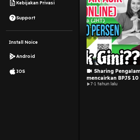
Kebijakan Privasi
Support
Install Noice
Android
Sharing Pengala
IOS
mencairkan BPJS 10
7
1 tahun lalu
lewat Lapak Asik