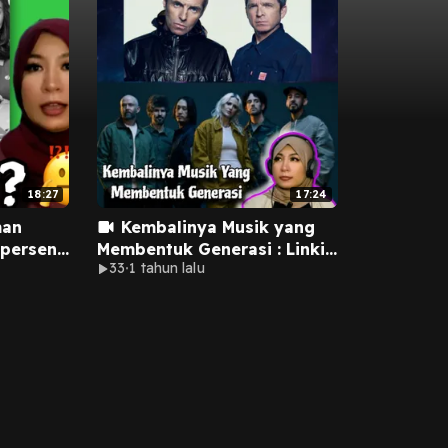
18:27
17:24
man
Kembalinya Musik yang
 persen
Membentuk Generasi : Linkin
33
1 tahun lalu
Park dan Oasis