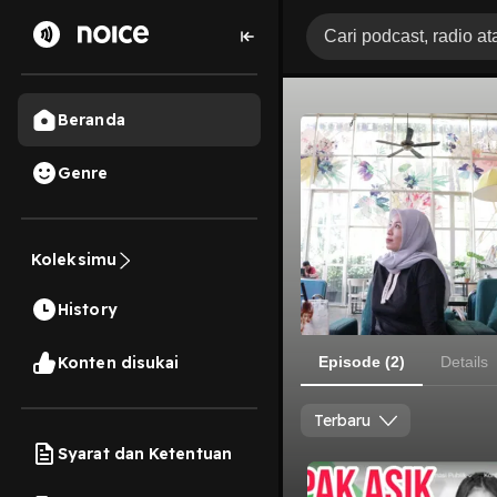
Beranda
Genre
Koleksimu
History
Konten disukai
Episode (2)
Details
Terbaru
Syarat dan Ketentuan